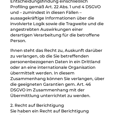
betreffenden personenbezogenen Daten,
eines Rechts auf Einschränkung der
Verarbeitung durch den Verantwortlichen
oder eines Widerspruchsrechts gegen diese
Verarbeitung;
(6) das Bestehen eines Beschwerderechts
bei einer Aufsichtsbehörde;
(7) alle verfügbaren Informationen über die
Herkunft der Daten, wenn die
personenbezogenen Daten nicht bei der
betroffenen Person erhoben werden;
(8) das Bestehen einer automatisierten
Entscheidungsfindung einschließlich
Profiling gemäß Art. 22 Abs. 1 und 4 DSGVO
und – zumindest in diesen Fällen –
aussagekräftige Informationen über die
involvierte Logik sowie die Tragweite und die
angestrebten Auswirkungen einer