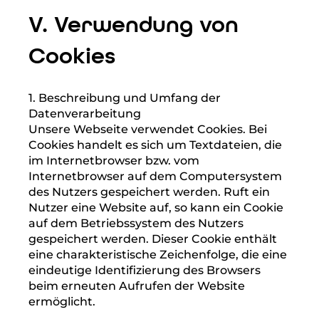
Speicherung ist möglich. In diesem Fall
werden die IP-Adressen der Nutzer gelöscht
oder verfremdet, sodass eine Zuordnung
des aufrufenden Clients nicht mehr möglich
ist.
5. Widerspruchs- und
Beseitigungsmöglichkeit
Die Erfassung der Daten zur Bereitstellung
der Website und die Speicherung der Daten
in Logfiles ist für den Betrieb der
Internetseite zwingend erforderlich. Es
besteht folglich seitens des Nutzers keine
Widerspruchsmöglichkeit.
V. Verwendung von
Cookies