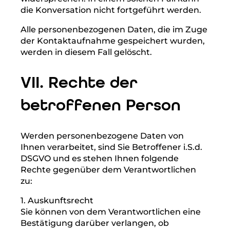
Die während des Absendevorgangs
zusätzlich erhobenen personenbezogenen
Daten werden spätestens nach einer Frist
von sieben Tagen gelöscht.
5. Widerspruchs- und
Beseitigungsmöglichkeit
Der Nutzer hat jederzeit die Möglichkeit,
seine Einwilligung zur Verarbeitung der
personenbezogenen Daten zu widerrufen.
Nimmt der Nutzer per E-Mail Kontakt mit
uns auf, so kann er der Speicherung seiner
personenbezogenen Daten jederzeit
widersprechen. In einem solchen Fall kann
die Konversation nicht fortgeführt werden.
Alle personenbezogenen Daten, die im Zuge
der Kontaktaufnahme gespeichert wurden,
werden in diesem Fall gelöscht.