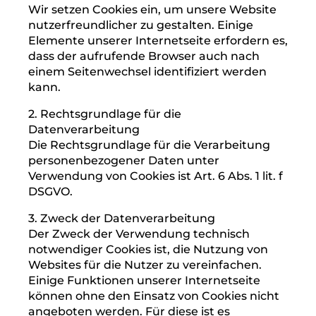
1. Beschreibung und Umfang der
Datenverarbeitung
Unsere Webseite verwendet Cookies. Bei
Cookies handelt es sich um Textdateien, die
im Internetbrowser bzw. vom
Internetbrowser auf dem Computersystem
des Nutzers gespeichert werden. Ruft ein
Nutzer eine Website auf, so kann ein Cookie
auf dem Betriebssystem des Nutzers
gespeichert werden. Dieser Cookie enthält
eine charakteristische Zeichenfolge, die eine
eindeutige Identifizierung des Browsers
beim erneuten Aufrufen der Website
ermöglicht.
Wir setzen Cookies ein, um unsere Website
nutzerfreundlicher zu gestalten. Einige
Elemente unserer Internetseite erfordern es,
dass der aufrufende Browser auch nach
einem Seitenwechsel identifiziert werden
kann.