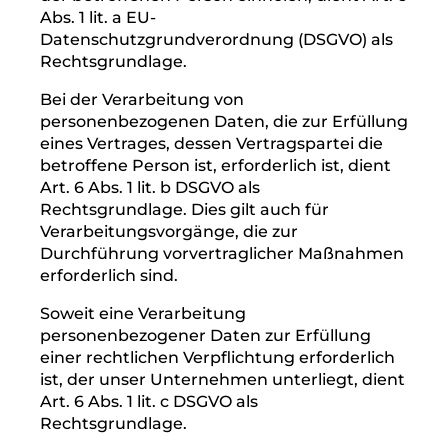
Inhalte und Leistungen erforderlich ist. Die
Verarbeitung personenbezogener Daten
unserer Nutzer erfolgt regelmäßig nur nach
Einwilligung des Nutzers. Eine Ausnahme
gilt in solchen Fällen, in denen eine vorherige
Einholung einer Einwilligung aus
tatsächlichen Gründen nicht möglich ist und
die Verarbeitung der Daten durch
gesetzliche Vorschriften gestattet ist.
2. Rechtsgrundlage für die Verarbeitung
personenbezogener Daten
Soweit wir für Verarbeitungsvorgänge
personenbezogener Daten eine Einwilligung
der betroffenen Person einholen, dient Art. 6
Abs. 1 lit. a EU-
Datenschutzgrundverordnung (DSGVO) als
Rechtsgrundlage.
Bei der Verarbeitung von
personenbezogenen Daten, die zur Erfüllung