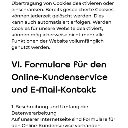
In diesen Zwecken liegt auch unser
berechtigtes Interesse in der Verarbeitung
der personenbezogenen Daten nach Art. 6
Abs. 1 lit. f DSGVO.
4. Dauer der Speicherung, Widerspruchs-
und Beseitigungsmöglichkeit
Cookies werden auf dem Rechner des
Nutzers gespeichert und von diesem an
unserer Seite übermittelt. Daher haben Sie
als Nutzer auch die volle Kontrolle über die
Verwendung von Cookies. Durch eine
Änderung der Einstellungen in Ihrem
Internetbrowser können Sie die
Übertragung von Cookies deaktivieren oder
einschränken. Bereits gespeicherte Cookies
können jederzeit gelöscht werden. Dies
kann auch automatisiert erfolgen. Werden
Cookies für unsere Website deaktiviert,
können möglicherweise nicht mehr alle