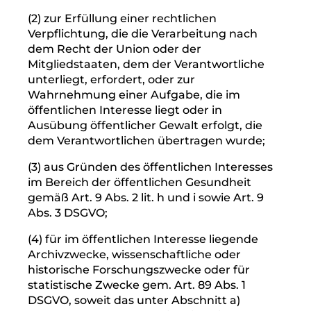
die Datenverarbeitung Verantwortliche, die
die personenbezogenen Daten verarbeiten,
darüber zu informieren, dass Sie als
betroffene Person von ihnen die Löschung
aller Links zu diesen personenbezogenen
Daten oder von Kopien oder Replikationen
dieser personenbezogenen Daten verlangt
haben.
c) Ausnahmen
Das Recht auf Löschung besteht nicht,
soweit die Verarbeitung erforderlich ist
(1) zur Ausübung des Rechts auf freie
Meinungsäußerung und Information;
(2) zur Erfüllung einer rechtlichen
Verpflichtung, die die Verarbeitung nach
dem Recht der Union oder der
Mitgliedstaaten, dem der Verantwortliche
unterliegt, erfordert, oder zur