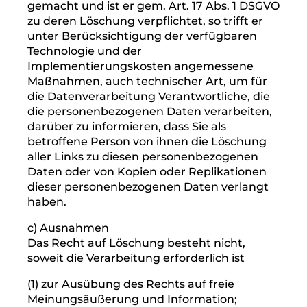
(5) Die Löschung der Sie betreffenden
personenbezogenen Daten ist zur Erfüllung
einer rechtlichen Verpflichtung nach dem
Unionsrecht oder dem Recht der
Mitgliedstaaten erforderlich, dem der
Verantwortliche unterliegt.
(6) Die Sie betreffenden personenbezogenen
Daten wurden in Bezug auf angebotene
Dienste der Informationsgesellschaft gemäß
Art. 8 Abs. 1 DSGVO erhoben.
b) Information an Dritte
Hat der Verantwortliche die Sie betreffenden
personenbezogenen Daten öffentlich
gemacht und ist er gem. Art. 17 Abs. 1 DSGVO
zu deren Löschung verpflichtet, so trifft er
unter Berücksichtigung der verfügbaren
Technologie und der
Implementierungskosten angemessene
Maßnahmen, auch technischer Art, um für