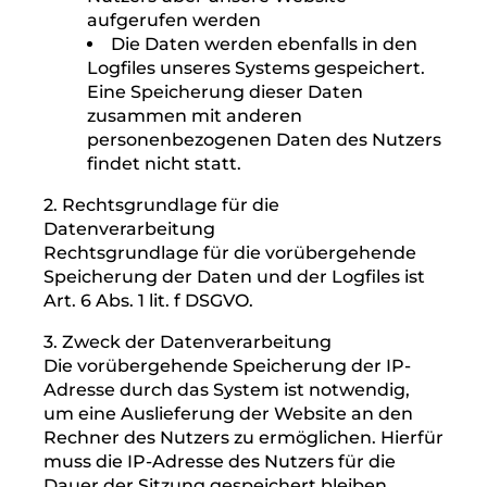
Folgende Daten werden hierbei erhoben:
Informationen über den Browsertyp
und die verwendete Version
Das Betriebssystem des Nutzers
Den Internet-Service-Provider des
Nutzers
Die IP-Adresse des Nutzers
Datum und Uhrzeit des Zugriffs
Websites, von denen das System des
Nutzers auf unsere Internetseite
gelangt
Websites, die vom System des
Nutzers über unsere Website
aufgerufen werden
Die Daten werden ebenfalls in den
Logfiles unseres Systems gespeichert.
Eine Speicherung dieser Daten
zusammen mit anderen
personenbezogenen Daten des Nutzers