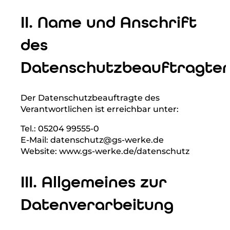
Der Verantwortliche im Sinne der
Datenschutz-Grundverordnung und anderer
nationaler Datenschutzgesetze der
Mitgliedsstaaten sowie sonstiger
datenschutzrechtlicher Bestimmungen ist
die:
Gemeindewerke Steinhagen GmbH
Westernkamp 12
33803 Steinhagen
Deutschland
Tel.: 05204 99555-0
E-Mail: service@gs-werke.de
Website: www.gs-werke.de
II. Name und Anschrift
des