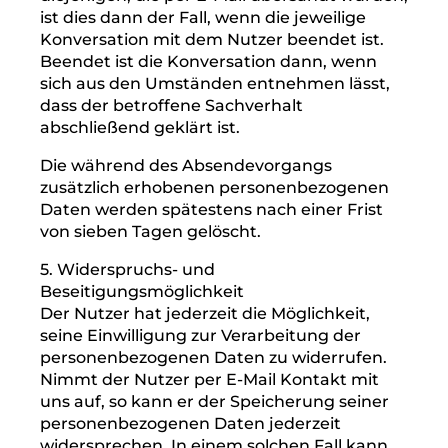
Die sonstigen während des
Absendevorgangs verarbeiteten
personenbezogenen Daten dienen dazu,
einen Missbrauch des Kontaktformulars zu
verhindern und die Sicherheit unserer
informationstechnischen Systeme
sicherzustellen.
4. Dauer der Speicherung
Die Daten werden gelöscht, sobald sie für die
Erreichung des Zweckes ihrer Erhebung
nicht mehr erforderlich sind. Für die
personenbezogenen Daten aus der
Eingabemaske des Kontaktformulars und
diejenigen, die per E-Mail übersandt wurden,
ist dies dann der Fall, wenn die jeweilige
Konversation mit dem Nutzer beendet ist.
Beendet ist die Konversation dann, wenn
sich aus den Umständen entnehmen lässt,
dass der betroffene Sachverhalt
abschließend geklärt ist.