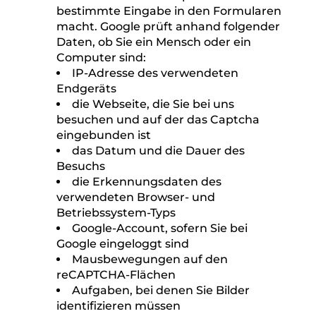
Im Zeitpunkt der Absendung der Nachricht
werden zudem folgende Daten gespeichert:
Informationen über den Browsertyp
und die verwendete Version
Das Betriebssystem des Nutzers
Datum und Uhrzeit des
Absendevorgangs
Auf den Seiten, auf denen die
Formulare für den Online-
Kundenservice dargestellt werden,
verwenden wir den Google-Dienst
reCAPTCHA, um festzustellen, ob ein
Mensch oder ein Computer eine
bestimmte Eingabe in den Formularen
macht. Google prüft anhand folgender
Daten, ob Sie ein Mensch oder ein
Computer sind:
IP-Adresse des verwendeten
Endgeräts