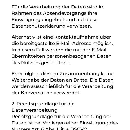
die Webseite, die Sie bei uns
besuchen und auf der das Captcha
eingebunden ist
das Datum und die Dauer des
Besuchs
die Erkennungsdaten des
verwendeten Browser- und
Betriebssystem-Typs
Google-Account, sofern Sie bei
Google eingeloggt sind
Mausbewegungen auf den
reCAPTCHA-Flächen
Aufgaben, bei denen Sie Bilder
identifizieren müssen
Für die Verarbeitung der Daten wird im
Rahmen des Absendevorgangs Ihre
Einwilligung eingeholt und auf diese
Datenschutzerklärung verwiesen.
Alternativ ist eine Kontaktaufnahme über