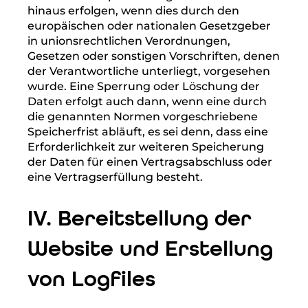
Ist die Verarbeitung zur Wahrung eines
berechtigten Interesses unseres
Unternehmens oder eines Dritten
erforderlich und überwiegen die Interessen,
Grundrechte und Grundfreiheiten des
Betroffenen das erstgenannte Interesse
nicht, so dient Art. 6 Abs. 1 lit. f DSGVO als
Rechtsgrundlage für die Verarbeitung.
3. Datenlöschung und Speicherdauer
Die personenbezogenen Daten der
betroffenen Person werden gelöscht oder
gesperrt, sobald der Zweck der Speicherung
entfällt. Eine Speicherung kann darüber
hinaus erfolgen, wenn dies durch den
europäischen oder nationalen Gesetzgeber
in unionsrechtlichen Verordnungen,
Gesetzen oder sonstigen Vorschriften, denen
der Verantwortliche unterliegt, vorgesehen
wurde. Eine Sperrung oder Löschung der